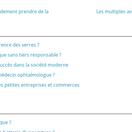
idement prendre de la
Les multiples a
rence des verres ?
ue sans tiers responsable ?
 succès dans la société moderne
n médecin ophtalmologue ?
es petites entreprises et commerces
sque ?