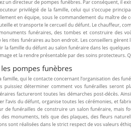
ez un directeur de pompes funèbres. Par conséquent, il ex
rlocuteur privilégié de la famille, celui qui s’occupe prin
tiellement en équipe, sous le commandement du maître de c
outeille et transporte le cercueil du défunt. Le chauffeur, c
 monuments funéraires, des tombes et construire des v
te les rites funéraires au bon endroit. Les conseillers gèren
ir la famille du défunt au salon funéraire dans les quelques
age et la rendre présentable par des soins protecteurs. Qu
r les pompes funèbres
a famille, qui le contacte concernant l’organisation des funé
s puissiez déterminer comment vos funérailles seront pla
éraires factureront toutes les démarches post-décès. Ainsi
er l’avis du défunt, organise toutes les cérémonies, et fabri
r de funérailles de construire un salon funéraire, mais 
t des monuments, tels que des plaques, des fleurs naturelle
ns sont réalisées dans le strict respect de vos valeurs éth