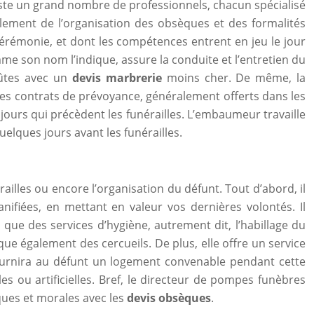
iste un grand nombre de professionnels, chacun spécialisé
cipalement de l’organisation des obsèques et des formalités
érémonie, et dont les compétences entrent en jeu le jour
omme son nom l’indique, assure la conduite et l’entretien du
oûtes avec un
devis marbrerie
moins cher. De même, la
t les contrats de prévoyance, généralement offerts dans les
 jours qui précèdent les funérailles. L’embaumeur travaille
elques jours avant les funérailles.
railles ou encore l’organisation du défunt. Tout d’abord, il
nifiées, en mettant en valeur vos dernières volontés. Il
 que des services d’hygiène, autrement dit, l’habillage du
que également des cercueils. De plus, elle offre un service
fournira au défunt un logement convenable pendant cette
s ou artificielles. Bref, le directeur de pompes funèbres
iques et morales avec les
devis obsèques
.