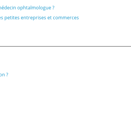
n médecin ophtalmologue ?
es petites entreprises et commerces
on ?
Réalisé par :
www.mikrosis.net