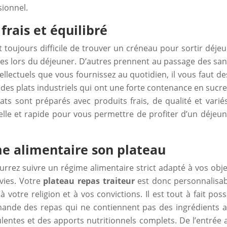
sionnel.
frais et équilibré
est toujours difficile de trouver un créneau pour sortir déj
ndes lors du déjeuner. D’autres prennent au passage des san
ellectuels que vous fournissez au quotidien, il vous faut de
des plats industriels qui ont une forte contenance en sucr
plats sont préparés avec produits frais, de qualité et var
lle et rapide pour vous permettre de profiter d’un déjeun
me alimentaire son plateau
urrez suivre un régime alimentaire strict adapté à vos obj
nvies. Votre
plateau repas traiteur
est donc personnalisabl
votre religion et à vos convictions. Il est tout à fait poss
nde des repas qui ne contiennent pas des ingrédients all
entes et des apports nutritionnels complets. De l’entrée a